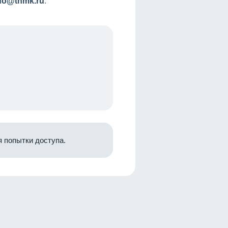
nfo@tnmk.ru
.
 попытки доступа.