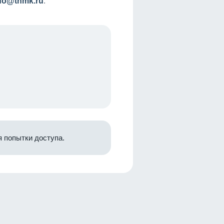
nfo@tnmk.ru
.
 попытки доступа.