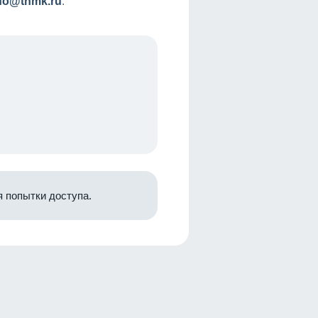
nfo@tnmk.ru
.
 попытки доступа.