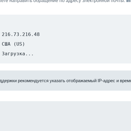
ете направить обращение по адресу электронной почты:
i
216.73.216.48
США (US)
Загрузка...
ддержки рекомендуется указать отображаемый IP-адрес и время