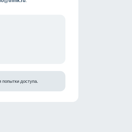
nfo@tnmk.ru
.
 попытки доступа.