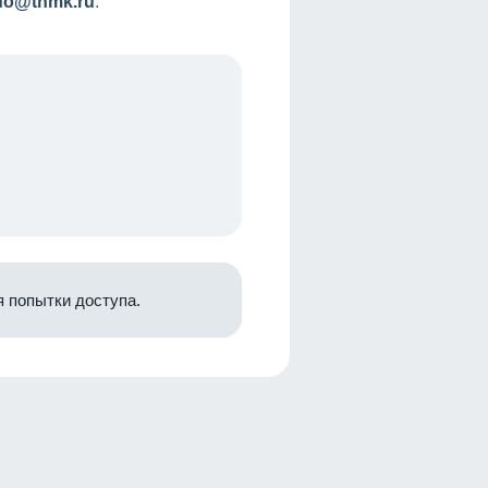
nfo@tnmk.ru
.
 попытки доступа.