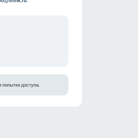
nfo@tnmk.ru
.
 попытки доступа.