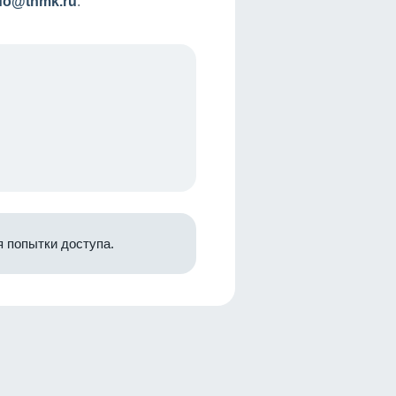
nfo@tnmk.ru
.
 попытки доступа.