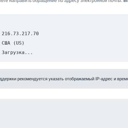
ете направить обращение по адресу электронной почты:
i
216.73.217.70
США (US)
Загрузка...
ддержки рекомендуется указать отображаемый IP-адрес и время