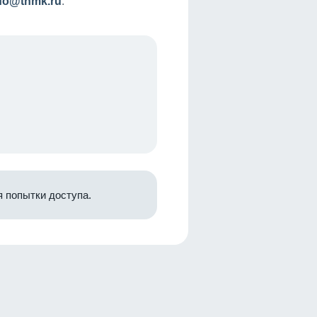
nfo@tnmk.ru
.
 попытки доступа.