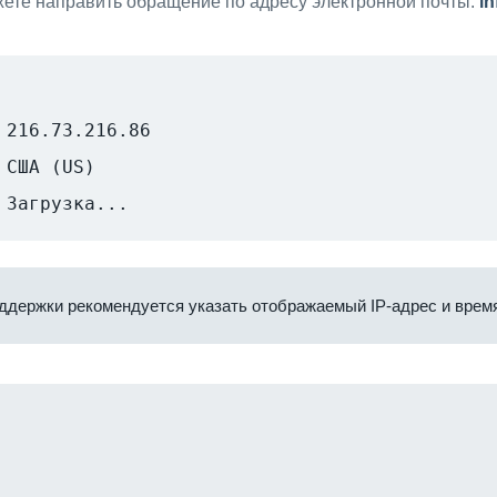
ете направить обращение по адресу электронной почты:
i
216.73.216.86
США (US)
Загрузка...
ддержки рекомендуется указать отображаемый IP-адрес и время