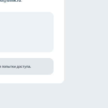
nfo@tnmk.ru
.
 попытки доступа.