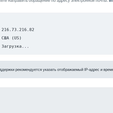
ете направить обращение по адресу электронной почты:
i
216.73.216.82
США (US)
Загрузка...
ддержки рекомендуется указать отображаемый IP-адрес и время