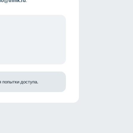
nfo@tnmk.ru
.
 попытки доступа.