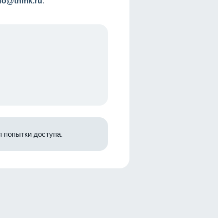
nfo@tnmk.ru
.
 попытки доступа.